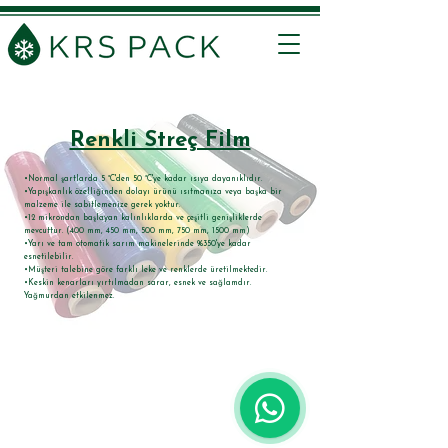
Renkli Streç Film
​•Normal şartlarda 5 °C'den 50 °C'ye kadar ısıya dayanıklıdır.
•Yapışkanlık özelliğinden dolayı ürünü ısıtmanıza veya başka bir
malzeme ile sabitlemenize gerek yoktur.
•12 mikrondan başlayan kalınlıklarda ve çeşitli genişliklerde
mevcuttur. (400 mm, 450 mm, 500 mm, 750 mm, 1500 mm)
•Yarı ve tam otomatik sarım makinelerinde %350'ye kadar
esnetilebilir.
•Müşteri talebine göre farklı leke ve renklerde üretilmektedir.
•Keskin kenarları yırtılmadan sarar, esnek ve sağlamdır.
Yağmurdan etkilenmez.