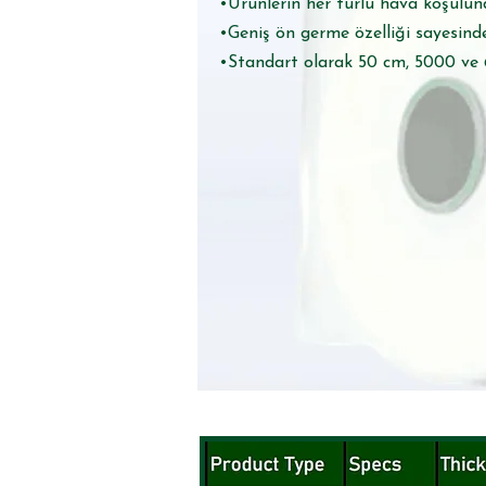
•Ürünlerin her türlü hava koşulun
•Geniş ön germe özelliği sayesind
•Standart olarak 50 cm, 5000 ve 